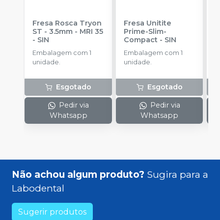
Fresa Rosca Tryon
Fresa Unitite
C
ST - 3.5mm - MRI 35
Prime-Slim-
P
-
SIN
Compact
-
SIN
P
S
Embalagem com 1
Embalagem com 1
E
unidade.
unidade.
u
Esgotado
Esgotado
Pedir via
Pedir via
Whatsapp
Whatsapp
Não achou algum produto?
Sugira para a
Labodental
Sugerir produtos