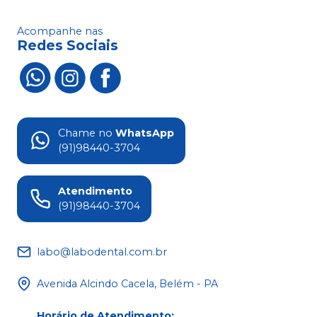
Acompanhe nas
Redes Sociais
Chame no
WhatsApp
(91)98440-3704
Atendimento
(91)98440-3704
labo@labodental.com.br
Avenida Alcindo Cacela, Belém - PA
Horário de Atendimento
: