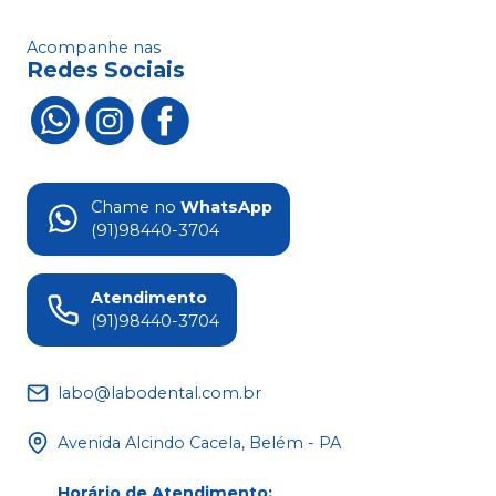
Acompanhe nas
Redes Sociais
Chame no
WhatsApp
(91)98440-3704
Atendimento
(91)98440-3704
labo@labodental.com.br
Avenida Alcindo Cacela, Belém - PA
Horário de Atendimento
: