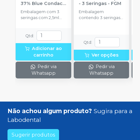
37% Blue Condac
-
- 3 Seringas
-
FGM
E
FGM
Embalagem com 3
Embalagem
s
seringas com 2,5ml
contendo 3 seringas
cada uma e 3
com 3g de gel cada
ponteiras para
uma.
aplicação.
Qtd
:
Qtd
:
Adicionar ao
carrinho
Ver opções
Pedir via
Pedir via
Whatsapp
Whatsapp
Não achou algum produto?
Sugira para a
Labodental
Sugerir produtos