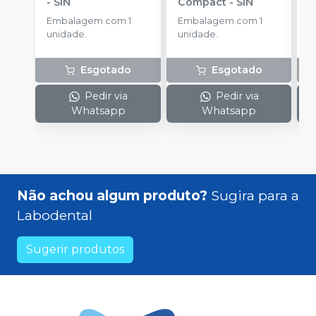
-
SIN
Compact
-
SIN
P
S
Embalagem com 1
Embalagem com 1
E
unidade.
unidade.
u
Esgotado
Esgotado
Pedir via
Pedir via
Whatsapp
Whatsapp
Não achou algum produto?
Sugira para a
Labodental
Sugerir produtos