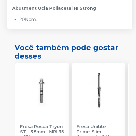
Abutment Ucla Poliacetal HI Strong
20Ncm.
Você também pode gostar
desses
Fresa Rosca Tryon
Fresa Unitite
C
ST - 3.5mm - MRI 35
Prime-Slim-
P