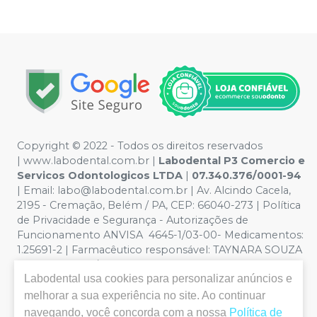
Copyright © 2022 - Todos os direitos reservados
|
www.labodental.com.br
|
Labodental P3 Comercio e
Servicos Odontologicos LTDA
|
07.340.376/0001-94
|
Email:
labo@labodental.com.br
| Av. Alcindo Cacela,
2195 - Cremação, Belém / PA, CEP: 66040-273
|
Política
de Privacidade e Segurança
-
Autorizações de
Funcionamento ANVISA 4645-1/03-00- Medicamentos:
1.25691-2 | Farmacêutico responsável: TAYNARA SOUZA
MIRANDA. CRF/PA nº 6965 |
Política de Privacidade e
Labodental
usa cookies para personalizar anúncios e
Segurança - Fotos meramente ilustrativas - Os preços e
condições da loja virtual estão sujeitos a alterações. Em
melhorar a sua experiência no site. Ao continuar
caso de divergência de preços no site, o valor válido é o
navegando, você concorda com a nossa
Política de