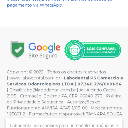
pagamento via WhatsApp.
Copyright © 2022 - Todos os direitos reservados
|
www.labodental.com.br
|
Labodental P3 Comercio e
Servicos Odontologicos LTDA
|
07.340.376/0001-94
|
Email:
labo@labodental.com.br
| Av. Alcindo Cacela,
2195 - Cremação, Belém / PA, CEP: 66040-273
|
Política
de Privacidade e Segurança
-
Autorizações de
Funcionamento ANVISA 4645-1/03-00- Medicamentos:
1.25691-2 | Farmacêutico responsável: TAYNARA SOUZA
MIRANDA. CRF/PA nº 6965 |
Política de Privacidade e
Labodental
usa cookies para personalizar anúncios e
Segurança - Fotos meramente ilustrativas - Os preços e