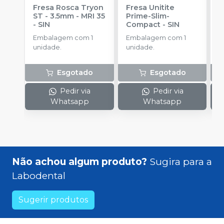
Fresa Rosca Tryon
Fresa Unitite
C
ST - 3.5mm - MRI 35
Prime-Slim-
P
-
SIN
Compact
-
SIN
P
S
Embalagem com 1
Embalagem com 1
E
unidade.
unidade.
u
Esgotado
Esgotado
Pedir via
Pedir via
Whatsapp
Whatsapp
Não achou algum produto?
Sugira para a
Labodental
Sugerir produtos