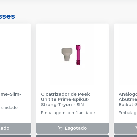
sses
rime-Slim-
Cicatrizador de Peek
Análogo
Unitite Prime-Epikut-
Abutmen
Strong-Tryon
-
SIN
Epikut-
 unidade.
AMMA 3
Embalagem com 1 unidade.
Embalage
tado
Esgotado