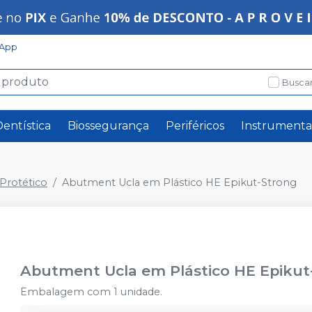
App
Buscar
Dentística
Biossegurança
Periféricos
Instrumenta
rotético
Abutment Ucla em Plástico HE Epikut-Strong
Abutment Ucla em Plástico HE Epikut
Embalagem com 1 unidade.