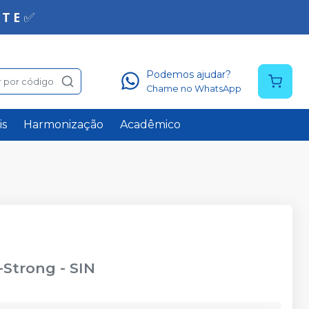
Podemos ajudar?
 por código
Chame no WhatsApp
is
Harmonização
Acadêmico
-Strong
-
SIN