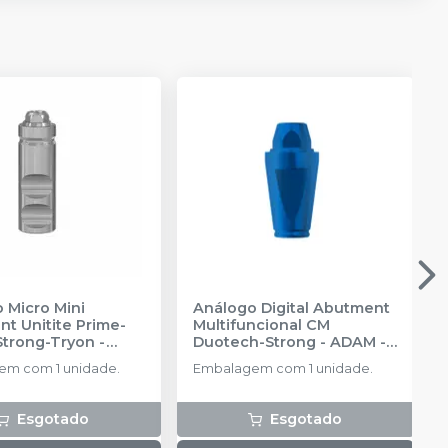
 Micro Mini
Análogo Digital Abutment
t Unitite Prime-
Multifuncional CM
Strong-Tryon -
Duotech-Strong - ADAM
-
3
-
SIN
SIN
m com 1 unidade.
Embalagem com 1 unidade.
Esgotado
Esgotado