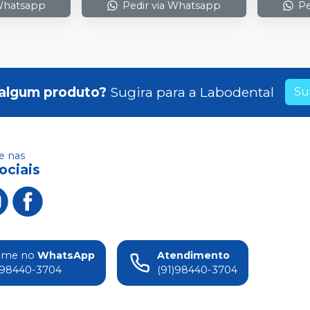
 Whatsapp
Pedir via Whatsapp
Pe
algum produto?
Sugira para a
Labodental
Su
 nas
ociais
ame no
WhatsApp
Atendimento
)98440-3704
(91)98440-3704