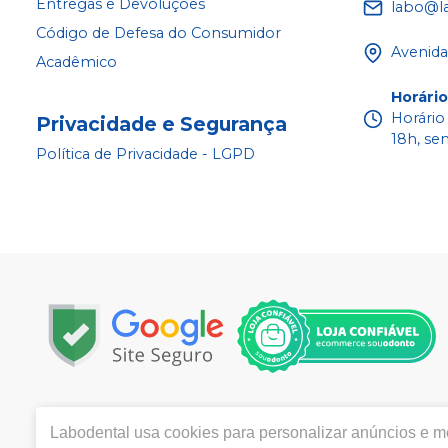
Entregas e Devoluções
labo@l
Código de Defesa do Consumidor
Avenida
Acadêmico
Horári
Horário
Privacidade e Segurança
18h, se
Política de Privacidade - LGPD
Copyright © 2022 - Todos os direitos reservados |
www.la
Labodental
usa cookies para personalizar anúncios e me
|
Email:
labo@labodental.com.br
| Av. Alcindo Cacela, 