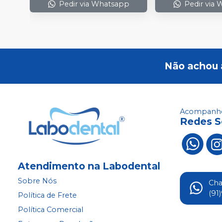
Pedir via Whatsapp
Pedir via
Não achou 
Acompanhe
Redes S
Atendimento na Labodental
Sobre Nós
Ch
(91
Política de Frete
Política Comercial