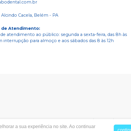
abodental.com.br
 Alcindo Cacela, Belém - PA
o de Atendimento
:
 de atendimento ao público: segunda a sexta-feira, das 8h às
m interrupção para almoço e aos sábados das 8 às 12h
bodental.com.br
|
Labodental P3 Comercio e Servicos Od
lhorar a sua experiência no site. Ao continuar
2195 - Cremação, Belém / PA, CEP: 66040-273
|
Política de Priv
contin