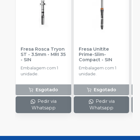
Fresa Rosca Tryon
Fresa Unitite
C
ST - 3.5mm - MRI 35
Prime-Slim-
P
-
SIN
Compact
-
SIN
P
S
Embalagem com 1
Embalagem com 1
E
unidade.
unidade.
u
Esgotado
Esgotado
Pedir via
Pedir via
Whatsapp
Whatsapp